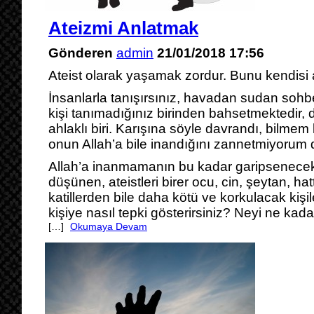
Ateizmi Anlatmak
Gönderen
admin
21/01/2018 17:56
Ateist olarak yaşamak zordur. Bunu kendisi 
İnsanlarla tanışırsınız, havadan sudan sohbe
kişi tanımadığınız birinden bahsetmektedir, d
ahlaklı biri. Karışına söyle davrandı, bilmem
onun Allah’a bile inandığını zannetmiyorum 
Allah’a inanmamanın bu kadar garipsenece
düşünen, ateistleri birer ocu, cin, şeytan, ha
katillerden bile daha kötü ve korkulacak kişil
kişiye nasıl tepki gösterirsiniz? Neyi ne kada
[…]
Okumaya Devam