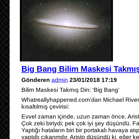
Big Bang Bilim Maskesi Takmış
Gönderen
admin
23/01/2018 17:19
Bilim Maskesi Takmış Din: ‘Big Bang’
Whatreallyhappened.com’dan Michael Rivero’
kısaltılmış çevirisi:
Evvel zaman içinde, uzun zaman önce, Arist
Çok zeki biriydi; pek çok iyi şey düşündü. Fa
Yaptığı hataların biri bir portakalı havaya at
yaptığı çıkarımdır. Aristo düşündü ki, eğer k