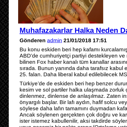
Muhafazakarlar Halka Neden D
Gönderen
admin
21/01/2018 17:51
Bu konu eskiden beri hep kafamı kurcalamış
ABD’de cumhuriyetçi partiyi destekleyen v
bilinen Fox haber kanalı tüm kanallar arası
sırada. Bunun yanında daha tarafsız kabul 
25. falan. Daha liberal kabul edilebilecek M
Türkiye’de de eskiden beri hep benzer durum
kesim ve sol partiler halka ulaşmada zorluk ç
dinlenmez, dinlense de anlaşılmaz. Zaten in
önyargılı başlar. Bir lafı aydın, hafif solcu vey
söylese daha lafın tamamını duymadan kafal
Ancak söylenen gerçekten çok doğru ve karş
ister istemez kabullenilir, aksi takdirde söyle