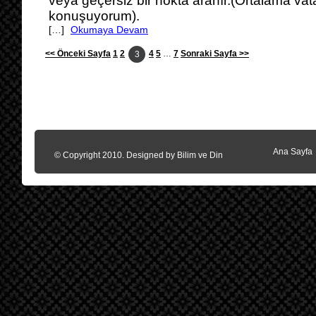
veya geçersiz bir nokta aranır.(Ortalama va
konuşuyorum).
[…]
Okumaya Devam
<< Önceki Sayfa
1
2
4
5
…
7
Sonraki Sayfa >>
3
Ana Sayfa
© Copyright 2010. Designed by
Bilim ve Din