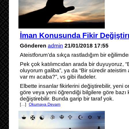
İman Konusunda Fikir Değişti
Gönderen
admin
21/01/2018 17:55
Ateistforum’da sıkça rastladığım bir eğilimd
Pek çok katılımcıdan arada bir duyuyoruz, “
oluyorum galiba”, ya da “Bir süredir ateistim
var mı acaba?”, vs gibi ifadeler.
Elbette insanlar fikirlerini değiştirebilir, yen
göre veya yeni öğrendiği bilgilere göre baz
değiştirebilir. Bunda garip bir taraf yok.
[…]
Okumaya Devam