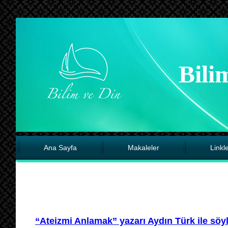
Bili
Ana Sayfa
Makaleler
Linkl
“Ateizmi Anlamak” yazarı Aydın Türk ile söy